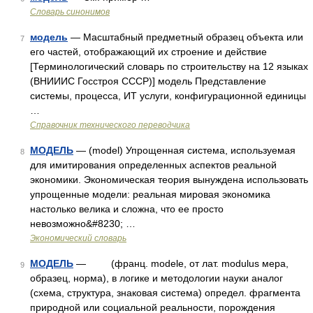
Словарь синонимов
модель
— Масштабный предметный образец объекта или
7
его частей, отображающий их строение и действие
[Терминологический словарь по строительству на 12 языках
(ВНИИИС Госстроя СССР)] модель Представление
системы, процесса, ИТ услуги, конфигурационной единицы
…
Справочник технического переводчика
МОДЕЛЬ
— (model) Упрощенная система, используемая
8
для имитирования определенных аспектов реальной
экономики. Экономическая теория вынуждена использовать
упрощенные модели: реальная мировая экономика
настолько велика и сложна, что ее просто
невозможно&#8230; …
Экономический словарь
МОДЕЛЬ
— (франц. modele, от лат. modulus мера,
9
образец, норма), в логике и методологии науки аналог
(схема, структура, знаковая система) определ. фрагмента
природной или социальной реальности, порождения