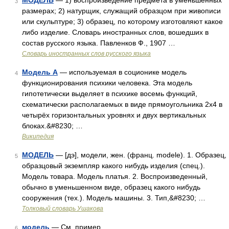
МОДЕЛЬ
— 1) воспроизведение предмета в уменьшенных
3
размерах; 2) натурщик, служащий образцом при живописи
или скульптуре; 3) образец, по которому изготовляют какое
либо изделие. Словарь иностранных слов, вошедших в
состав русского языка. Павленков Ф., 1907 …
Словарь иностранных слов русского языка
Модель А
— используемая в соционике модель
4
функционирования психики человека. Эта модель
гипотетически выделяет в психике восемь функций,
схематически располагаемых в виде прямоугольника 2х4 в
четырёх горизонтальных уровнях и двух вертикальных
блоках.&#8230; …
Википедия
МОДЕЛЬ
— [дэ], модели, жен. (франц. modele). 1. Образец,
5
образцовый экземпляр какого нибудь изделия (спец.).
Модель товара. Модель платья. 2. Воспроизведенный,
обычно в уменьшенном виде, образец какого нибудь
сооружения (тех.). Модель машины. 3. Тип,&#8230; …
Толковый словарь Ушакова
модель
— См. пример …
6