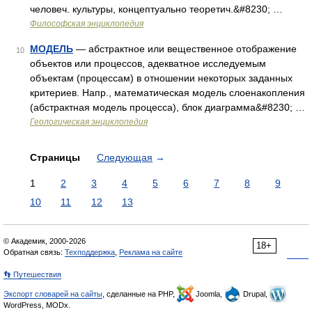
человеч. культуры, концептуально теоретич.&#8230; …
Философская энциклопедия
МОДЕЛЬ
— абстрактное или вещественное отображение
10
объектов или процессов, адекватное исследуемым
объектам (процессам) в отношении некоторых заданных
критериев. Напр., математическая модель слоенакопления
(абстрактная модель процесса), блок диаграмма&#8230; …
Геологическая энциклопедия
Страницы
Следующая
→
1
2
3
4
5
6
7
8
9
10
11
12
13
© Академик, 2000-2026
18+
Обратная связь:
Техподдержка
,
Реклама на сайте
👣 Путешествия
Экспорт словарей на сайты
, сделанные на PHP,
Joomla,
Drupal,
WordPress, MODx.